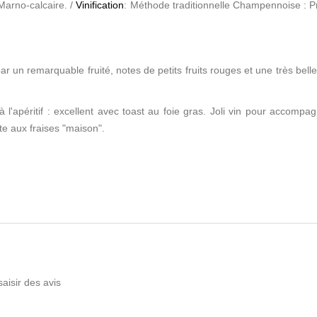
 Marno-calcaire. /
Vinification
: Méthode traditionnelle Champennoise : Pr
ar un remarquable fruité, notes de petits fruits rouges et une très bel
à l'apéritif : excellent avec toast au foie gras. Joli vin pour accompa
rte aux fraises "maison".
saisir des avis