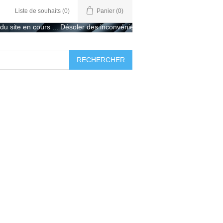
Liste de souhaits
(0)
Panier
(0)
ite en cours ... Désoler des inconvénients ...
.
RECHERCHER